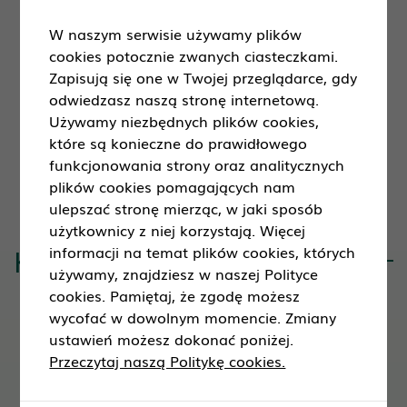
ograniczenie kwotowe dla lokaty 12-
miesięcznej dla jednego Klienta
W naszym serwisie używamy plików
(modulo): 500 000,00 PLN
cookies potocznie zwanych ciasteczkami.
Zapisują się one w Twojej przeglądarce, gdy
odwiedzasz naszą stronę internetową.
Używamy niezbędnych plików cookies,
które są konieczne do prawidłowego
funkcjonowania strony oraz analitycznych
plików cookies pomagających nam
ulepszać stronę mierząc, w jaki sposób
użytkownicy z niej korzystają. Więcej
informacji na temat plików cookies, których
Komunikaty
używamy, znajdziesz w naszej Polityce
cookies. Pamiętaj, że zgodę możesz
wycofać w dowolnym momencie. Zmiany
ustawień możesz dokonać poniżej.
03 sierpnia 2026
16:37
Przeczytaj naszą Politykę cookies.
04.08.2026 – Oddział Banku w