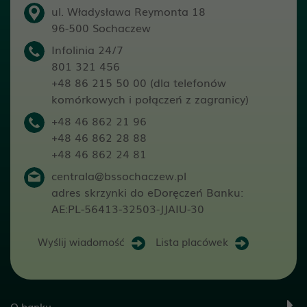
ul. Władysława Reymonta 18
96-500 Sochaczew
Infolinia 24/7
801 321 456
+48 86 215 50 00 (dla telefonów
komórkowych i połączeń z zagranicy)
+48 46 862 21 96
+48 46 862 28 88
+48 46 862 24 81
centrala@bssochaczew.pl
adres skrzynki do eDoręczeń Banku:
AE:PL-56413-32503-JJAIU-30
Wyślij wiadomość
Lista placówek
O banku